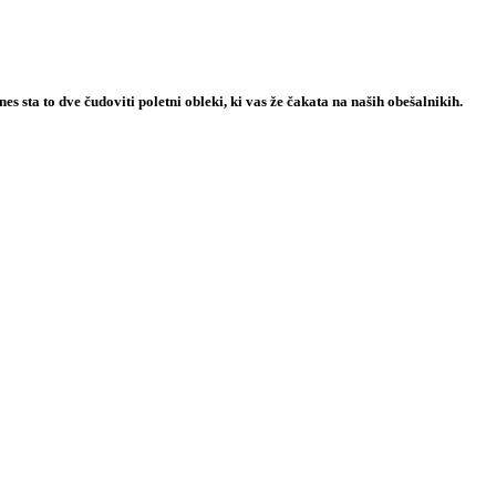
s sta to dve čudoviti poletni obleki, ki vas že čakata na naših obešalnikih.