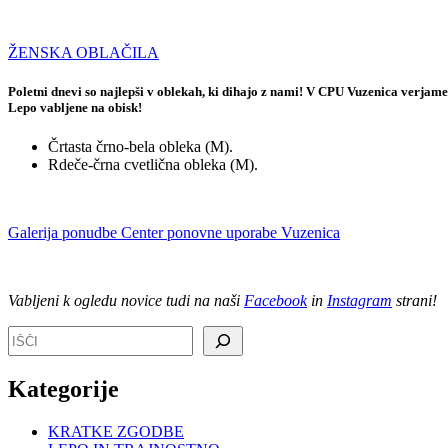
ŽENSKA OBLAČILA
Poletni dnevi so najlepši v oblekah, ki dihajo z nami! V CPU Vuzenica verjamemo
Lepo vabljene na obisk!
Črtasta črno-bela obleka (M).
Rdeče-črna cvetlična obleka (M).
Galerija ponudbe Center ponovne uporabe Vuzenica
Vabljeni k ogledu novice tudi na naši
Facebook
in
Instagram
strani!
Išči
Kategorije
KRATKE ZGODBE