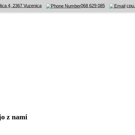
lica 4, 2367 Vuzenica
068 629 085
cpu
ajo z nami