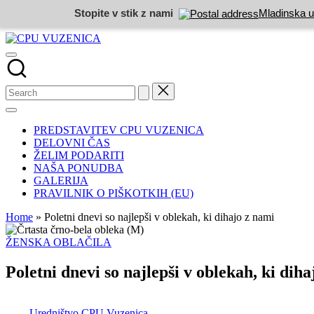
Stopite v stik z nami
Mladinska u
Skip
CPU
to
NAREDITE
VUZENICA
content
NEKAJ
DOBREGA
PREDSTAVITEV CPU VUZENICA
DELOVNI ČAS
ŽELIM PODARITI
NAŠA PONUDBA
GALERIJA
PRAVILNIK O PIŠKOTKIH (EU)
Home
»
Poletni dnevi so najlepši v oblekah, ki dihajo z nami
Posted
ŽENSKA OBLAČILA
in
Poletni dnevi so najlepši v oblekah, ki dih
Posted
Uredništvo CPU Vuzenica
by