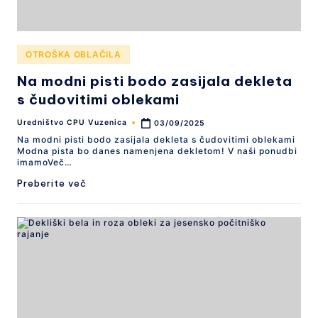
Posted
OTROŠKA OBLAČILA
in
Na modni pisti bodo zasijala dekleta
s čudovitimi oblekami
Uredništvo CPU Vuzenica
03/09/2025
Posted
by
Na modni pisti bodo zasijala dekleta s čudovitimi oblekami
Modna pista bo danes namenjena dekletom! V naši ponudbi
imamoVeč…
Preberite več