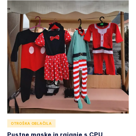
Z
E
N
I
C
A
Posted
OTROŠKA OBLAČILA
in
Pustne maske in rajanje s CPU