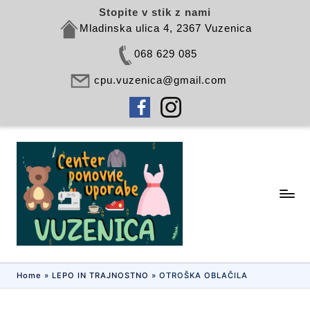
Stopite v stik z nami
Mladinska ulica 4, 2367 Vuzenica
068 629 085
cpu.vuzenica@gmail.com
Skip
to
content
C
NAREDITE
NEKAJ
P
DOBREGA
U
V
Home
»
LEPO IN TRAJNOSTNO
»
OTROŠKA OBLAČILA
U