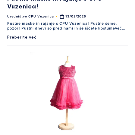
Vuzenica!
Uredništvo CPU Vuzenica
13/02/2026
Posted
by
Pustne maske in rajanje s CPU Vuzenica! Pustne šeme,
pozor! Pustni dnevi so pred nami in še iščete kostumeVeč…
Preberite več