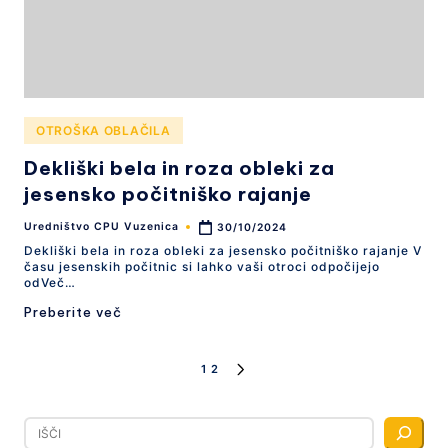
Posted
OTROŠKA OBLAČILA
in
Dekliški bela in roza obleki za
jesensko počitniško rajanje
Uredništvo CPU Vuzenica
30/10/2024
Posted
by
Dekliški bela in roza obleki za jesensko počitniško rajanje V
času jesenskih počitnic si lahko vaši otroci odpočijejo
odVeč…
Preberite več
Številčenje
1
2
NEXT
PAGE
prispevkov
Išči