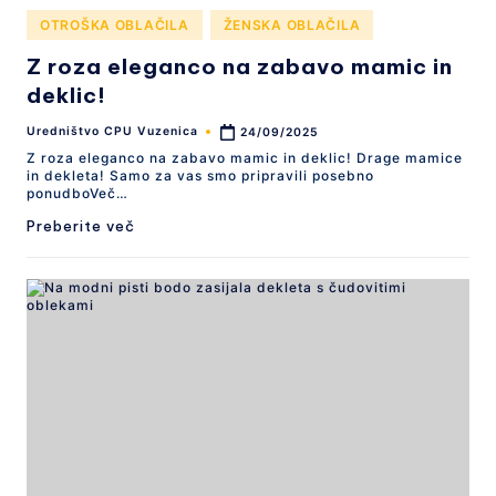
Posted
OTROŠKA OBLAČILA
ŽENSKA OBLAČILA
in
Z roza eleganco na zabavo mamic in
deklic!
Uredništvo CPU Vuzenica
24/09/2025
Posted
by
Z roza eleganco na zabavo mamic in deklic! Drage mamice
in dekleta! Samo za vas smo pripravili posebno
ponudboVeč…
Preberite več