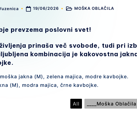
C
19/06/2026
MOŠKA OBLAČILA
Vuzenica
Posted
in
A
obje prevzema poslovni svet!
življenja prinaša več svobode, tudi pri iz
iljubljena kombinacija je kakovostna jakn
jke.
 moška jakna (M), zelena majica, modre kavbojke.
kna (M), modra majica, črne kavbojke.
All
____Moška Oblačila
 moška jakna (M), zelena majica,
Bela moš
ke
kavbojk