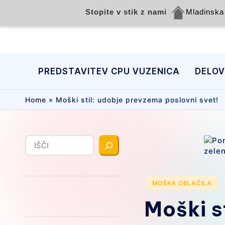
Stopite v stik z nami
Mladinska 
Skip
to
PREDSTAVITEV CPU VUZENICA
DELOV
content
Home
»
Moški stil: udobje prevzema poslovni svet!
Išči
Posted
MOŠKA OBLAČILA
in
Moški s