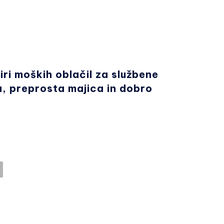
biri moških oblačil za službene
a, preprosta majica in dobro
ka jakna (M), modra majica, črne
e