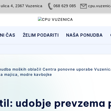
ulica 4, 2367 Vuzenica
068 629 085
cpu.vuzeni
C
NAREDITE
NEKAJ
P
DOBREGA
NI ČAS
ŽELIM PODARITI
NAŠA PONUDBA
U
V
U
Z
E
N
til: udobje prevzema 
I