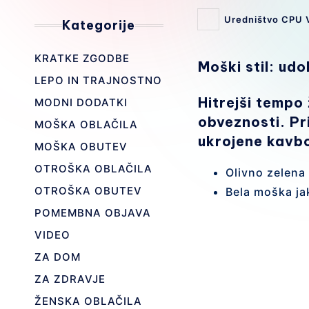
Uredništvo CPU 
Kategorije
Posted
by
KRATKE ZGODBE
Moški stil: ud
LEPO IN TRAJNOSTNO
Hitrejši tempo 
MODNI DODATKI
obveznosti. Pr
MOŠKA OBLAČILA
ukrojene kavbo
MOŠKA OBUTEV
OTROŠKA OBLAČILA
Olivno zelena
OTROŠKA OBUTEV
Bela moška ja
POMEMBNA OBJAVA
VIDEO
ZA DOM
ZA ZDRAVJE
Olivno zelena
modre kavboj
ŽENSKA OBLAČILA